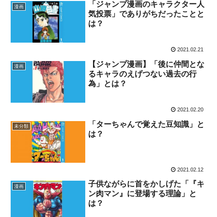
「ジャンプ漫画のキャラクター人
漫画
気投票」でありがちだったことと
は？
2021.02.21
【ジャンプ漫画】「後に仲間とな
漫画
るキャラのえげつない過去の行
為」とは？
2021.02.20
「ターちゃんで覚えた豆知識」と
未分類
は？
2021.02.12
子供ながらに首をかしげた「『キ
漫画
ン肉マン』に登場する理論」と
は？