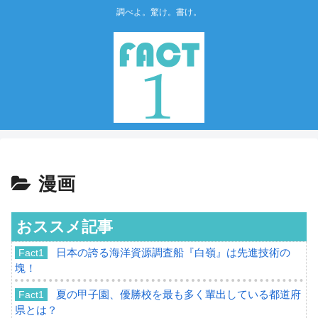
調べよ。驚け。書け。
漫画
おススメ記事
日本の誇る海洋資源調査船『白嶺』は先進技術の
Fact1
塊！
夏の甲子園、優勝校を最も多く輩出している都道府
Fact1
県とは？