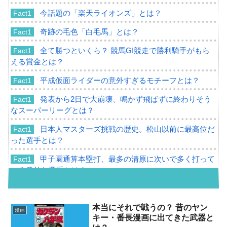
今話題の「楽天ライオンズ」とは？
Fact1
奇跡の毛色「白毛馬」とは？
Fact1
全て勝つといくら？ 競馬GI競走で勝利騎手がもら
Fact1
える賞金とは？
平成仮面ライダーの意外すぎるモチーフとは？
Fact1
発表から2日で大崩壊、鳴かず飛ばずに終わりそう
Fact1
なスーパーリーグとは？
日本人マスターズ挑戦の歴史。松山以前に最高位だ
Fact1
った選手とは？
甲子園通算本塁打、最多の清原に次いで多く打って
Fact1
いる意外な選手とは？
セレクトセールの高額取引馬が稼いだ金額とは？
Fact1
メンツが凄すぎた「一流ぞろいだった西武黄金期」
本当にそれで戦うの？ 昔のヤン
Fact1
漫画
キー・番長漫画に出てきた武器と
とは？