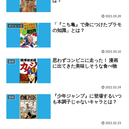
は？
「この人大丈夫？」と思えるバイデン大統領の迷エ
Fact1
ピソード
2021.03.28
親とは違う道を選んだプロ野球選手の二世
Fact1
「『こち亀』で身につけたプラモ
ガジェット
の知識」とは？
小学校の鉛筆はなぜ「2B」を推奨するのか？
Fact1
「シャンプーと間違えてリンスを出したときに取る
Fact1
行動」とは？
2021.03.10
思わずコンビニに走った！ 漫画
【基礎】アメリカ合衆国民の85％はキリスト教徒
Fact1
漫画
に出てきた美味しそうな食べ物
「モヤシ」は優れた食品です！
Fact1
「ファミコンを買ってもらう時の親の口説き方」は
Fact1
2021.02.24
どんなだった？
『少年ジャンプ』に登場するいつ
漫画
なぜ「お産」は痛いの？
Fact1
も本調子じゃないキャラとは？
「非バスケ部が披露するスラムダンクの技」とは？
Fact1
2021.02.23