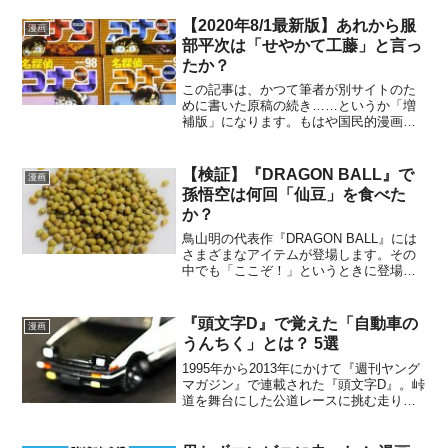
といえるでしょう。『キテレツ大百科』
の場合は、主人公・木手英一(キテレツ)く
【2020年8/1最新版】あれから服
漫画
んのご先祖であるキテ...
部平次は「せやかて工藤」と言っ
たか？
この記事は、かつて筆者が別サイトのた
めに書いた原稿の続き……というか「増
補版」になります。もはや国民的漫画と
もいえる『名探偵コナン』。2020年07月
31日現在、『名探偵コナン』のコミック
単行本（「少年サンデーコミックス」：
【検証】『DRAGON BALL』で
漫画
以下同）は「98...
孫悟空は何回「仙豆」を食べた
か？
鳥山明の代表作『DRAGON BALL』には
さまざまなアイテムが登場します。その
中でも「ここぞ！」というときに登場人
物たちの助けとなったのが「仙豆」で
す。「仙豆」はカリン塔にいる仙猫カリ
ン様が栽培している豆で、食べると瀕死
『頭文字D』で覚えた「自動車の
漫画
の傷もたちどころに...
うんちく」とは？ 5選
1995年から2013年にかけて『週刊ヤング
マガジン』で連載された『頭文字D』。峠
道を舞台にした公道レースに挑む走り屋
の姿を描いた本作は、車好きはもちろ
ん、それまで車に興味がなかった人も取