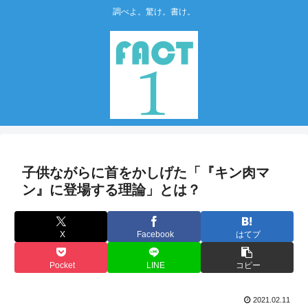
調べよ。驚け。書け。
子供ながらに首をかしげた「『キン肉マ
ン』に登場する理論」とは？
X
Facebook
はてブ
Pocket
LINE
コピー
2021.02.11