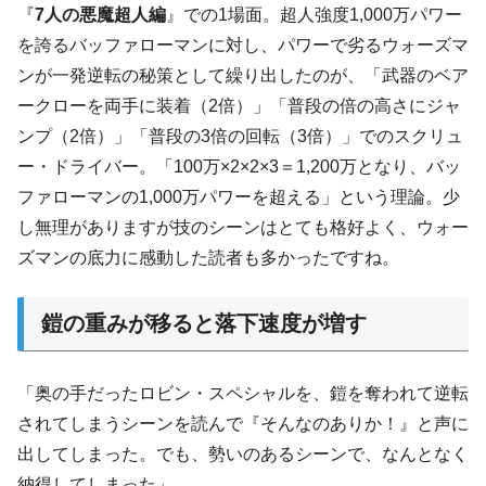
『
7人の悪魔超人編
』での1場面。超人強度1,000万パワー
を誇るバッファローマンに対し、パワーで劣るウォーズマ
ンが一発逆転の秘策として繰り出したのが、「武器のベア
ークローを両手に装着（2倍）」「普段の倍の高さにジャ
ンプ（2倍）」「普段の3倍の回転（3倍）」でのスクリュ
ー・ドライバー。「100万×2×2×3＝1,200万となり、バッ
ファローマンの1,000万パワーを超える」という理論。少
し無理がありますが技のシーンはとても格好よく、ウォー
ズマンの底力に感動した読者も多かったですね。
鎧の重みが移ると落下速度が増す
「奥の手だったロビン・スペシャルを、鎧を奪われて逆転
されてしまうシーンを読んで『そんなのありか！』と声に
出してしまった。でも、勢いのあるシーンで、なんとなく
納得してしまった」