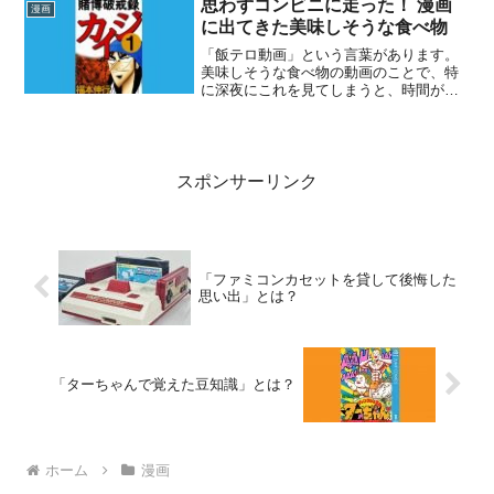
り込み大ヒットしました。この作品でさ
思わずコンビニに走った！ 漫画
漫画
まざまな「自動車...
に出てきた美味しそうな食べ物
「飯テロ動画」という言葉があります。
美味しそうな食べ物の動画のことで、特
に深夜にこれを見てしまうと、時間が時
間だけに同じものを作るわけにもいか
ず、「ぐぬぬ……」とただうなることに
なります。漫画でも似たことが起こりま
すね。漫画に登場する食べ物...
スポンサーリンク
「ファミコンカセットを貸して後悔した
思い出」とは？
「ターちゃんで覚えた豆知識」とは？
ホーム
漫画