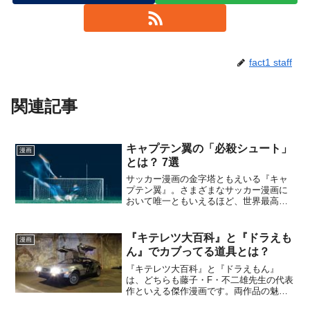
fact1 staff
関連記事
キャプテン翼の「必殺シュート」
漫画
とは？ 7選
サッカー漫画の金字塔ともえいる『キャ
プテン翼』。さまざまなサッカー漫画に
おいて唯一ともいえるほど、世界最高の
サッカー選手といわれるリオネル・メッ
シをはじめ、全世界のサッカー少年に大
きな影響を与えた作品です。この漫画の
『キテレツ大百科』と『ドラえも
漫画
特徴のひとつが、読者を魅...
ん』でカブってる道具とは？
『キテレツ大百科』と『ドラえもん』
は、どちらも藤子・F・不二雄先生の代表
作といえる傑作漫画です。両作品の魅力
は、作品に登場する不思議な道具にある