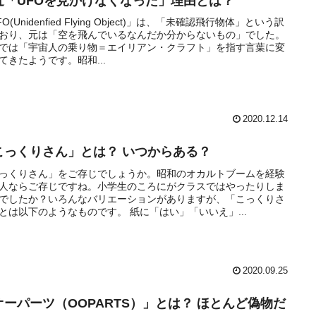
近「UFOを見かけなくなった」理由とは？
O(Unidenfied Flying Object)」は、「未確認飛行物体」という訳
に取る行動」とは？
おり、元は「空を飛んでいるなんだか分からないもの」でした。
では「宇宙人の乗り物＝エイリアン・クラフト」を指す言葉に変
てきたようです。昭和...
教徒
方」はどんなだった？
2020.12.14
こっくりさん」とは？ いつからある？
っくりさん」をご存じでしょうか。昭和のオカルトブームを経験
とは？
人ならご存じですね。小学生のころにがクラスではやったりしま
でしたか？いろんなバリエーションがありますが、「こっくりさ
とは以下のようなものです。 紙に「はい」「いいえ」...
2020.09.25
オーパーツ（OOPARTS）」とは？ ほとんど偽物だ