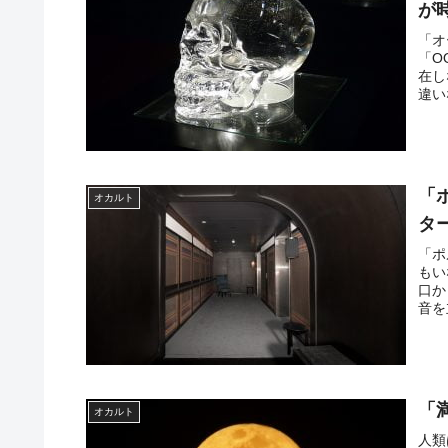
が
「オ
「OO
在し
違い
「
オカルト
タ
「ポ
もい
口か
音を
「
オカルト
人類