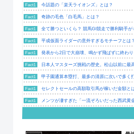
今話題の「楽天ライオンズ」とは？
Fact1
奇跡の毛色「白毛馬」とは？
Fact1
全て勝つといくら？ 競馬GI競走で勝利騎手
Fact1
平成仮面ライダーの意外すぎるモチーフとは
Fact1
発表から2日で大崩壊、鳴かず飛ばずに終わ
Fact1
日本人マスターズ挑戦の歴史。松山以前に最
Fact1
甲子園通算本塁打、最多の清原に次いで多く
Fact1
セレクトセールの高額取引馬が稼いだ金額と
Fact1
メンツが凄すぎた「一流ぞろいだった西武黄
Fact1
「この人大丈夫？」と思えるバイデン大統領
Fact1
親とは違う道を選んだプロ野球選手の二世
Fact1