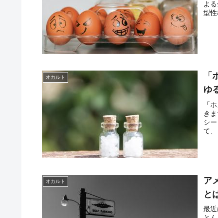
よる
型性
「
オカルト
ゆ
「ホ
きま
シー
て、
ア
オカルト
と
最近
とん