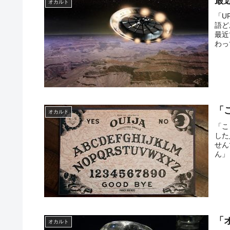
最
オカルト
小学校の鉛筆はなぜ「2B」を推奨するのか？
Fact1
「UF
「シャンプーと間違えてリンスを出したとき
Fact1
語ど
最近
わっ
【基礎】アメリカ合衆国民の85％はキリスト
Fact1
「モヤシ」は優れた食品です！
Fact1
「ファミコンを買ってもらう時の親の口説き
Fact1
なぜ「お産」は痛いの？
Fact1
「
オカルト
「こ
「非バスケ部が披露するスラムダンクの技」
Fact1
した
せん
ん」
「
オカルト