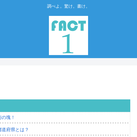
調べよ。驚け。書け。
術の塊！
都道府県とは？