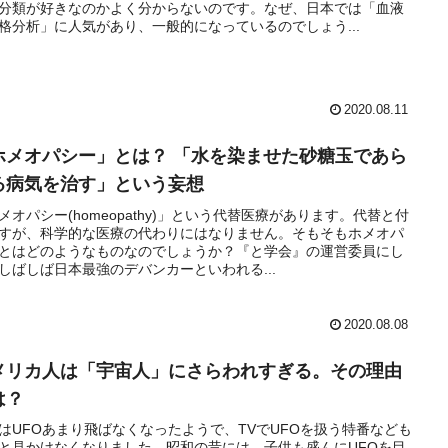
分類が好きなのかよく分からないのです。なぜ、日本では「血液
格分析」に人気があり、一般的になっているのでしょう...
2020.08.11
ホメオパシー」とは？ 「水を染ませた砂糖玉であら
る病気を治す」という妄想
メオパシー(homeopathy)」という代替医療があります。代替と付
すが、科学的な医療の代わりにはなりません。そもそもホメオパ
とはどのようなものなのでしょうか？『と学会』の運営委員にし
しばしば日本最強のデバンカーといわれる...
2020.08.08
メリカ人は「宇宙人」にさらわれすぎる。その理由
は？
はUFOあまり飛ばなくなったようで、TVでUFOを扱う特番なども
と見かけなくなりました。昭和の昔には、子供も盛んにUFOを目