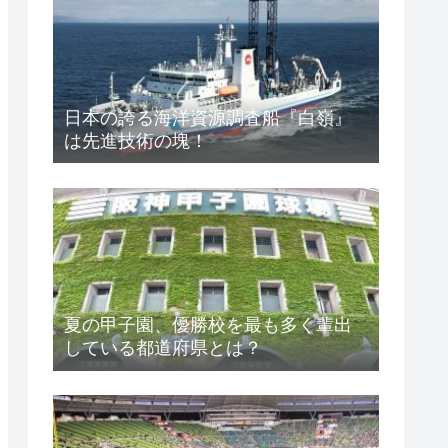
日本の誇る海洋資源調査船『白嶺』
は先進技術の塊！
夏の甲子園、優勝校を最も多く輩出
している都道府県とは？