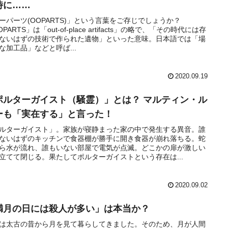
時に……
ーパーツ(OOPARTS)」という言葉をご存じでしょうか？
PARTS」は「out-of-place artifacts」の略で、「その時代には存
ないはずの技術で作られた遺物」といった意味。日本語では「場
な加工品」などと呼ば...
2020.09.19
ポルターガイスト（騒霊）」とは？ マルティン・ル
ーも「実在する」と言った！
ルターガイスト」。家族が寝静まった家の中で発生する異音。誰
ないはずのキッチンで食器棚が勝手に開き食器が崩れ落ちる。蛇
ら水が流れ、誰もいない部屋で電気が点滅。どこかの扉が激しい
立てて閉じる。果たしてポルターガイストという存在は...
2020.09.02
満月の日には殺人が多い」は本当か？
は太古の昔から月を見て暮らしてきました。そのため、月が人間