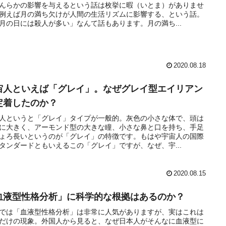
んらかの影響を与えるという話は枚挙に暇（いとま）がありませ
例えば月の満ち欠けが人間の生活リズムに影響する、という話。
月の日には殺人が多い」なんて話もあります。月の満ち...
2020.08.18
宙人といえば「グレイ」。なぜグレイ型エイリアン
定着したのか？
人というと「グレイ」タイプが一般的。灰色の小さな体で、頭は
に大きく、アーモンド型の大きな瞳、小さな鼻と口を持ち、手足
ょろ長いというのが「グレイ」の特徴です。もはや宇宙人の国際
タンダードともいえるこの「グレイ」ですが、なぜ、宇...
2020.08.15
血液型性格分析」に科学的な根拠はあるのか？
では「血液型性格分析」は非常に人気がありますが、実はこれは
だけの現象。外国人から見ると、なぜ日本人がそんなに血液型に