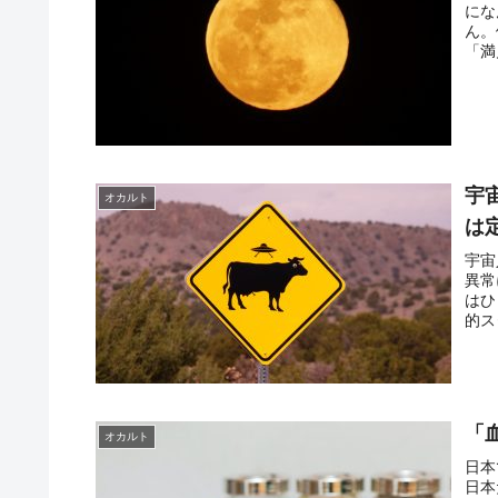
にな
ん。
「満
宇
オカルト
は
宇宙
異常
はひ
的ス
「
オカルト
日本
日本