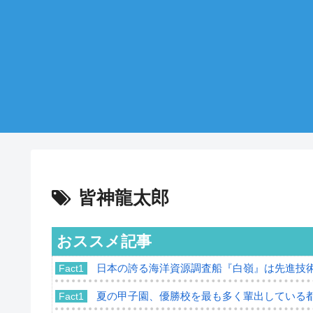
皆神龍太郎
おススメ記事
日本の誇る海洋資源調査船『白嶺』は先進技
Fact1
夏の甲子園、優勝校を最も多く輩出している
Fact1