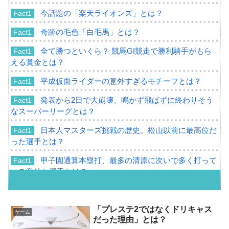
今話題の「楽天ライオンズ」とは？
Fact1
奇跡の毛色「白毛馬」とは？
Fact1
全て勝つといくら？ 競馬GI競走で勝利騎手がもら
Fact1
える賞金とは？
平成仮面ライダーの意外すぎるモチーフとは？
Fact1
発表から2日で大崩壊、鳴かず飛ばずに終わりそう
Fact1
なスーパーリーグとは？
日本人マスターズ挑戦の歴史。松山以前に最高位だ
Fact1
った選手とは？
甲子園通算本塁打、最多の清原に次いで多く打って
Fact1
いる意外な選手とは？
セレクトセールの高額取引馬が稼いだ金額とは？
Fact1
メンツが凄すぎた「一流ぞろいだった西武黄金期」
「プレステ2ではなくドリキャス
Fact1
ゲーム
だった理由」とは？
とは？