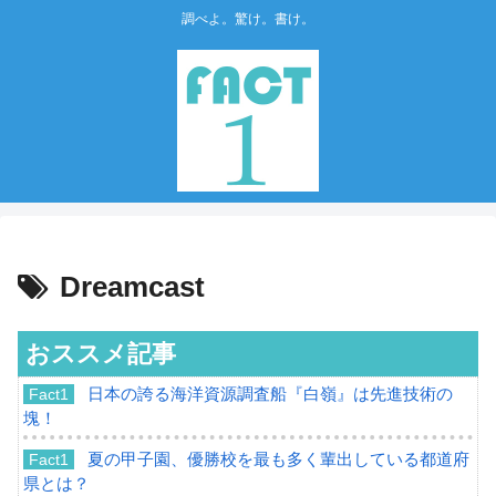
調べよ。驚け。書け。
Dreamcast
おススメ記事
日本の誇る海洋資源調査船『白嶺』は先進技術の
Fact1
塊！
夏の甲子園、優勝校を最も多く輩出している都道府
Fact1
県とは？