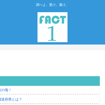
調べよ。驚け。書け。
術の塊！
都道府県とは？