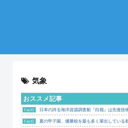
気象
おススメ記事
日本の誇る海洋資源調査船『白嶺』は先進技
Fact1
夏の甲子園、優勝校を最も多く輩出している
Fact1