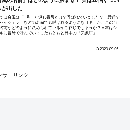
台風の名前」はどのように決まる？ 実は10個ずつ14
国が出した
に取る行動」とは？
ては台風は「○号」と通し番号だけで呼ばれていましたが、最近で
ハイシェン」などの名前でも呼ばれるようになりました。この台
教徒
名前がどのように決められているかご存じでしょうか？日本はシ
ルに番号で呼んでいましたもともと日本の『気象庁』...
方」はどんなだった？
2020.09.06
とは？
ンサーリンク