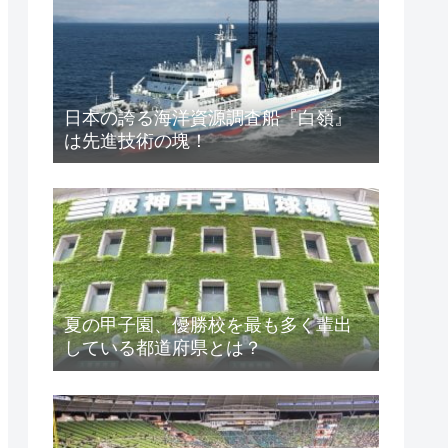
日本の誇る海洋資源調査船『白嶺』
は先進技術の塊！
夏の甲子園、優勝校を最も多く輩出
している都道府県とは？