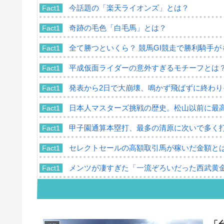
今話題の「楽天ライオンズ」とは？
Fact1
奇跡の毛色「白毛馬」とは？
Fact1
全て勝つといくら？ 競馬GI競走で勝利騎手
Fact1
平成仮面ライダーの意外すぎるモチーフとは
Fact1
発表から2日で大崩壊、鳴かず飛ばずに終わ
Fact1
日本人マスターズ挑戦の歴史。松山以前に最
Fact1
甲子園通算本塁打、最多の清原に次いで多く
Fact1
セレクトセールの高額取引馬が稼いだ金額と
Fact1
メンツが凄すぎた「一流ぞろいだった西武黄
Fact1
「この人大丈夫？」と思えるバイデン大統領
Fact1
親とは違う道を選んだプロ野球選手の二世
Fact1