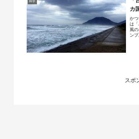
「
科学
小学校の鉛筆はなぜ「2B」を推奨するのか？
Fact1
カ
「シャンプーと間違えてリンスを出したとき
Fact1
かつ
は「
【基礎】アメリカ合衆国民の85％はキリスト
Fact1
風の
ンプ
「モヤシ」は優れた食品です！
Fact1
「ファミコンを買ってもらう時の親の口説き
Fact1
なぜ「お産」は痛いの？
Fact1
「非バスケ部が披露するスラムダンクの技」
Fact1
スポ