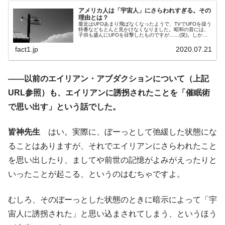
アメリカ人は「宇宙人」にさらわれすぎる。その
理由とは？
最近はUFOあまり飛ばなくなったようで、TVでUFOを扱う
特番などもとんと見かけなくなりました。昭和の昔には、
子供も盛んにUFOを目撃したものですが……(笑)。しか
し、今なおUFO・エイリアンがバリバリ活躍している地域
があるのです。「アメリ...
fact1.jp
2020.07.21
――以前の
エイリアン・アブダクションに
ついて（上記
URL参照）も、エイリアンに誘拐されたことを「
催眠術
で思い出す
」という話でした。
皆神先生
はい。実際に、ぼーっとして弛緩した状態にな
ることはありますが、それでエイリアンにさらわれたこと
を思い出したり、ましてや前世の記憶がよみがえったりと
いったことが起こる、というのはむちゃですよ。
むしろ、そのぼーっとした状態のときに暗示によって「宇
宙人に誘拐された」と思い込まされてしまう、というほう