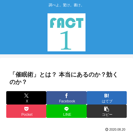
調べよ。驚け。書け。
「催眠術」とは？ 本当にあるのか？効く
のか？
X
Facebook
はてブ
Pocket
LINE
コピー
2020.08.20