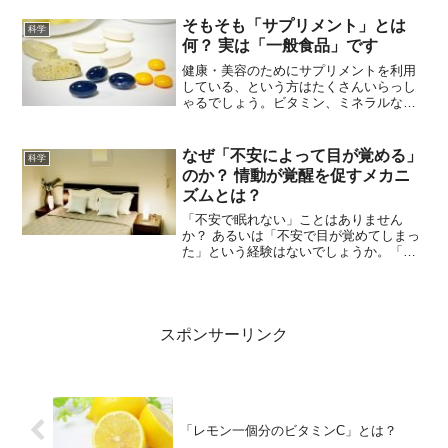
ね。これは本当でしょうか？適量のお酒
を飲むのは体にいい？1981年にイギリス
そもそも「サプリメント」とは
科学
のマーモット博士が「飲...
何？ 実は「一般食品」です
健康・美容のためにサプリメントを利用
している、という方はたくさんいらっし
ゃるでしょう。ビタミン、ミネラルなど
さまざまなサプリメントが販売されてい
ますが、この「サプリメント」ってそも
そもなんなのかご存じでしょうか。「サ
なぜ「不安によって目が覚める」
科学
プリメント」には定義はあ...
のか？ 情動が覚醒を促すメカニ
ズムとは？
「不安で眠れない」ことはありません
か？ あるいは「不安で目が覚めてしまっ
た」という経験はないでしょうか。「脳
を持つ生物で眠らないものはない」ので
すが、人間の場合、その絶対必要な睡眠
が「不安」という情動で阻害されてしま
うのです。なぜこのような...
スポンサーリンク
「レモン一個分のビタミンC」とは？