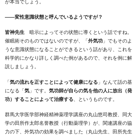
が本当でしょう。
――変性意識状態と呼んでいるようですが？
皆神先生
暗示によってその状態に導くという話ですね。
催眠術そのものではないのですが、「
外気功
」でもそのよ
うな意識状態になることができるという話があり、これを
科学的にかなり詳しく調べた例があるので、それを例に解
説しましょう。
「
気の流れを正すことによって健康になる
」なんて話の基
になる「
気
」です。
気功師が自らの気を他の人に放出（発
功）することによって治療する
、というものです。
群馬大学医学部神経精神薬理学講座の丸山悠司教授、同大
学の田所作太郎名誉教授（行動薬理学）が、関連講座の協
力の下、外気功の効果を調べました（丸山先生、田所先生