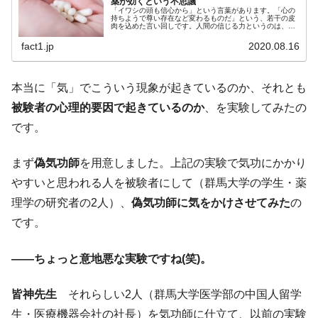
薬が効くという不思議
「イワシの頭も信心から」という言葉があります。「心の
持ちようで尊い存在など変わるものだ」という、若干の皮
肉を込めた言い回しです。人間の信じる力というのは、時
に奇妙な現象を見せることがあります。「プラセボ効果」
もその一つ。これは「プラシーボ効...
fact1.jp
2020.08.16
本当に「気」でこういう現象が起きているのか、それとも
被験者の心理的要因で起きているのか
、を実験してみたの
です。
まず
偽気功師
を用意しました。上記の実験で気功にかかり
やすいと思われる人を被験者にして（群馬大学の学生・薬
理学の研究者の2人）、
偽気功師に気をかけさせてみた
の
です。
――ちょっと意地悪な実験ですね(笑)。
皆神先生
それらしい2人（群馬大学医学部の中国人留学
生・医療機器会社の社長）を気功師に仕立て、以前の実験