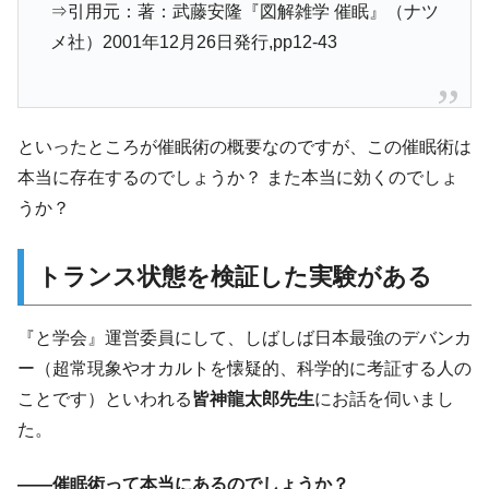
⇒引用元：著：武藤安隆『図解雑学 催眠』（ナツ
メ社）2001年12月26日発行,pp12-43
といったところが催眠術の概要なのですが、この催眠術は
本当に存在するのでしょうか？ また本当に効くのでしょ
うか？
トランス状態を検証した実験がある
『と学会』運営委員にして、しばしば日本最強のデバンカ
ー（超常現象やオカルトを懐疑的、科学的に考証する人の
ことです）といわれる
皆神龍太郎先生
にお話を伺いまし
た。
――催眠術って本当にあるのでしょうか？