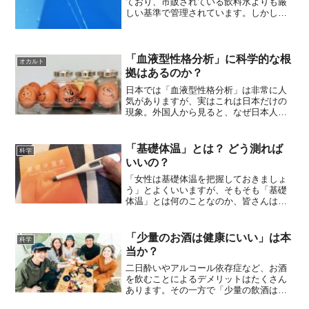
ており、市販されている飲料水よりも厳
しい基準で管理されています。しかし、
それでも「水道水はカルキ臭い」などと
いわれますね。では、なぜ水道水はカル
キ臭いのでしょうか。今回は「水道水」
についてご紹介します。そ...
「血液型性格分析」に科学的な根
オカルト
拠はあるのか？
日本では「血液型性格分析」は非常に人
気がありますが、実はこれは日本だけの
現象。外国人から見ると、なぜ日本人が
そんなに血液型による分類が好きなのか
よく分からないのです。なぜ、日本では
「血液型性格分析」に人気があり、一般
「基礎体温」とは？ どう測れば
科学
的になっているのでしょう...
いいの？
「女性は基礎体温を把握しておきましょ
う」とよくいいますが、そもそも「基礎
体温」とは何のことなのか、皆さんはご
存じでしょうか？ 今回は、意外と知らな
い人も多い基礎体温についてご紹介しま
す。基礎体温ってそもそも何？基礎体温
「少量のお酒は健康にいい」は本
科学
は「安静時に測定した体...
当か？
二日酔いやアルコール依存症など、お酒
を飲むことによるデメリットはたくさん
あります。その一方で「少量の飲酒は健
康のために良い」という説もあります