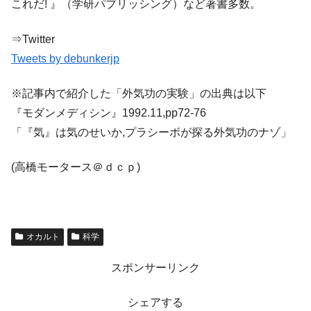
これだ! 』（学研パブリッシング）など著書多数。
⇒Twitter
Tweets by debunkerjp
※記事内で紹介した「外気功の実験」の出典は以下
『モダンメディシン』1992.11,pp72-76
「『気』は気のせいか,プラシーボが探る外気功のナゾ」
(高橋モータース＠ｄｃｐ)
オカルト
科学
スポンサーリンク
シェアする