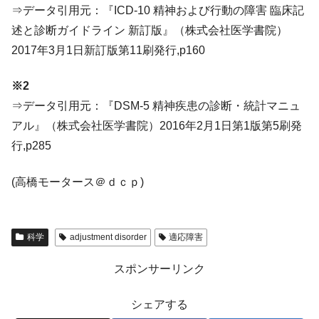
⇒データ引用元：『ICD-10 精神および行動の障害 臨床記
述と診断ガイドライン 新訂版』（株式会社医学書院）
2017年3月1日新訂版第11刷発行,p160
※2
⇒データ引用元：『DSM-5 精神疾患の診断・統計マニュ
アル』（株式会社医学書院）2016年2月1日第1版第5刷発
行,p285
(高橋モータース＠ｄｃｐ)
科学
adjustment disorder
適応障害
スポンサーリンク
シェアする