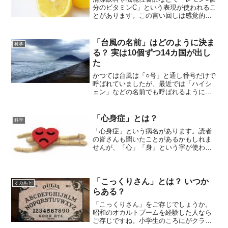
分のビタミンC」という表現が使われるこ
とがあります。この言い回しは感覚的に
も分かりやすいためかよく使われます。
では、具体的に「レモン一個分のビタミ
ンC」はくらいの量なのでしょうか？「レ
「台風の名前」はどのように決ま
科学
モン一個分」は「2...
る？ 実は10個ずつ14カ国が出し
た
かつては台風は「○号」と通し番号だけで
呼ばれていましたが、最近では「ハイシ
ェン」などの名前でも呼ばれるようにな
りました。この台風の名前がどのように
決められているかご存じでしょうか？日
本はシンプルに番号で呼んでいましたも
「心身症」とは？
科学
ともと日本の『気象庁』...
「心身症」という病名があります。読者
の皆さんも聞いたことがあるかもしれま
せんが、「心」「身」という字が使われ
ているとおり、「心の病気」であり「体
の病気」でもある……という厄介なもの
です。ただし、精神疾患（mental
disorder）とい...
「こっくりさん」とは？ いつか
オカルト
らある？
「こっくりさん」をご存じでしょうか。
昭和のオカルトブームを経験した人なら
ご存じですね。小学生のころにがクラス