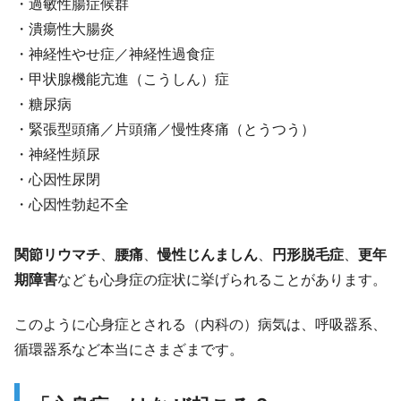
・過敏性腸症候群
・潰瘍性大腸炎
・神経性やせ症／神経性過食症
・甲状腺機能亢進（こうしん）症
・糖尿病
・緊張型頭痛／片頭痛／慢性疼痛（とうつう）
・神経性頻尿
・心因性尿閉
・心因性勃起不全
関節リウマチ
、
腰痛
、
慢性じんましん
、
円形脱毛症
、
更年
期障害
なども心身症の症状に挙げられることがあります。
このように心身症とされる（内科の）病気は、呼吸器系、
循環器系など本当にさまざまです。