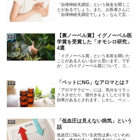
「自律神経失調症」という病名を聞くこ
とがあるでしょう。また、お医者さんに
「自律神経失調症でしょう」なんて言わ
れたことがある人がいらっしゃるかもし
れません。この「自律神経失調症」がど
んな病気かご存じでしょうか!?「自律神
経失調症」は病気が特定...
【裏ノーベル賞】イグノーベル医
科学
学賞を受賞した「オモシロ研究」
4選
「イグノーベル賞」という名前を聞いた
ことがある人もいるかと思います。です
が、このイグノーベル賞について、コン
セプトや過去にどのような受賞されたも
のがあるのかという情報を追っかけてい
る人は意外に少ないのではないでしょう
「ペットにNG」なアロマとは？
科学
か。「イグノーベル賞」は...
「アロマテラピー」には、気分をリラッ
クスさせたり、寝付きをよくしたりする
効果があるとされます。しかし、ペット
にとっては有害な場合もあるのはご存じ
でしょうか？アロマテラピーの精油はペ
ットにとって有害になることも！「アロ
マテラピー」とは、植物の...
「低血圧は見えない病気」という
科学
話
低血圧に悩んでいる女性は多いといわれ
ます。体がだるい、朝起きづらいなど、