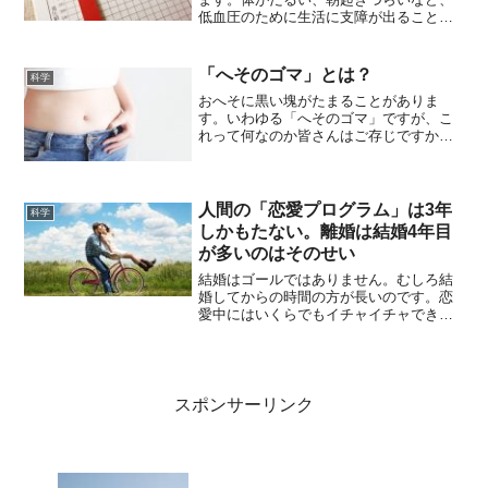
低血圧のために生活に支障が出ることも
ありますね。この低血圧を改善すること
はできるのでしょうか？女性は低血圧が
多い「女性に低血圧の人が多い」という
「へそのゴマ」とは？
科学
のは本当なのでしょうか？...
おへそに黒い塊がたまることがありま
す。いわゆる「へそのゴマ」ですが、こ
れって何なのか皆さんはご存じですか？
また「へそのゴマは取ってはいけない」
ともいわれています。へそのゴマとはい
ったい何なのか、またどのようなケアを
行えばいいのかをまとめて...
人間の「恋愛プログラム」は3年
科学
しかもたない。離婚は結婚4年目
が多いのはそのせい
結婚はゴールではありません。むしろ結
婚してからの時間の方が長いのです。恋
愛中にはいくらでもイチャイチャできた
としても、時間がたつと愛情は質を変え
ていくものです。心理学者は「恋愛」や
「愛情」についても研究しており、その
成果の中には「離婚」につ...
スポンサーリンク