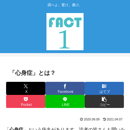
調べよ。驚け。書け。
「心身症」とは？
X
Facebook
はてブ
Pocket
LINE
コピー
2020.09.09
2021.04.07
「
心身症
」という病名があります。読者の皆さんも聞いた