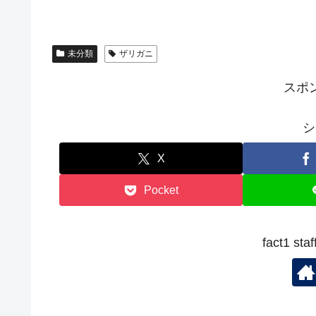
未分類
ザリガニ
スポ
シ
X
Pocket
fact1 