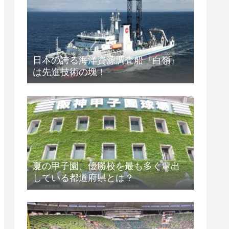
日本の誇る海洋資源調査船『白嶺』
は先進技術の塊！
夏の甲子園、優勝校を最も多く輩出
している都道府県とは？