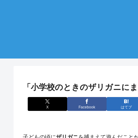
「小学校のときのザリガニにま
X
Facebook
はてブ
子どもの頃に
ザリガニ
を捕まえて遊んだこと