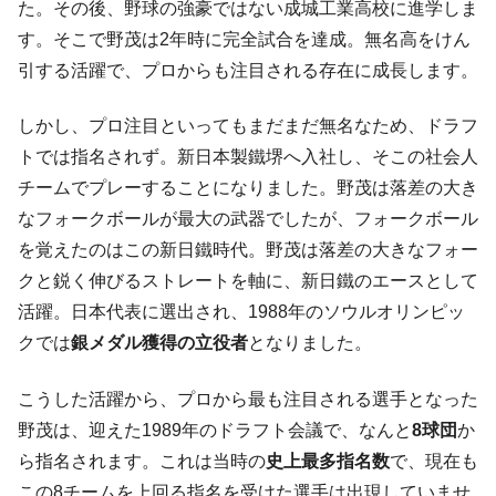
た。その後、野球の強豪ではない成城工業高校に進学しま
す。そこで野茂は2年時に完全試合を達成。無名高をけん
引する活躍で、プロからも注目される存在に成長します。
しかし、プロ注目といってもまだまだ無名なため、ドラフ
トでは指名されず。新日本製鐵堺へ入社し、そこの社会人
チームでプレーすることになりました。野茂は落差の大き
なフォークボールが最大の武器でしたが、フォークボール
を覚えたのはこの新日鐵時代。野茂は落差の大きなフォー
クと鋭く伸びるストレートを軸に、新日鐵のエースとして
活躍。日本代表に選出され、1988年のソウルオリンピッ
クでは
銀メダル獲得の立役者
となりました。
こうした活躍から、プロから最も注目される選手となった
野茂は、迎えた1989年のドラフト会議で、なんと
8球団
か
ら指名されます。これは当時の
史上最多指名数
で、現在も
この8チームを上回る指名を受けた選手は出現していませ