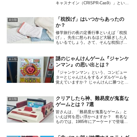
キャスナイン（CRISPR-Cas9）」という
ツールです。この技術があれば高校の実
験室レベルでも遺伝子編集の研究が可能
だ、などといわれます。狙った遺伝子を
「枕投げ」はいつからあったの
未分類
改変できる「ク...
か？
修学旅行の夜の定番行事といえば「枕投
げ」。先生に怒られるほど大騒ぎした人
もいるでしょう。さて、そんな枕投げで
すが、そもそもいつから行われているも
のなのでしょうか？ 『全日本まくら投げ
大会』を主催している『株式会社toiz』の
謎のじゃんけんゲーム『ジャンケ
未分類
取締役副社長・大...
ンマン』の思い出とは？
『ジャンケンマン』という、コンピュー
ターとじゃんけんをするメダルゲームを
覚えていますか？ じゃんけんに勝つとメ
ダルがもらえたり、景品が当たったりす
るもので、ゲームセンターやおもちゃ屋
さん、またスーパーの店頭などに置いて
クリアしたら神、難易度が鬼畜な
未分類
ありました。この「ジャ...
ゲームとは？ 7選
皆さんは、「難易度が鬼畜なゲーム」と
いえば何を思い浮かべますか？ 有名な
ものでは、1985年にアーケードで登場
し、後にファミコンに移植された横スク
ロールアクションゲームの『魔界村』。
苦労して1周目をクリアしても、さらに難