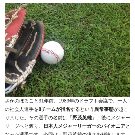
さかのぼること31年前、1989年のドラフト会議で、一人
の社会人選手を
8チームが指名する
という
異常事態
が起こ
りました。その選手の名前は「
野茂英雄
」。後にメジャー
リーグへと渡り、
日本人メジャーリーガーのパイオニア
と
なった選手です。今回は、野茂英雄の凄さを解説します。