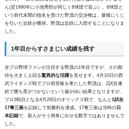
ん(翌1990年に小池秀郎が同じく8球団で並ぶ）。8球団と
いう前代未聞の指名を受けた野茂の交渉権は、最後にくじ
を引いた近鉄が獲得。野茂は近鉄に入団することになりま
した。
1年目からすさまじい成績を残す
全プロ野球ファンが注目する野茂の1年目ですが、その期
待を大きく上回る
驚異的な活躍
を見せます。4月10日の西
武ライオンズ戦でプロ初登板を果たした野茂は、2試合連
続で勝ち星がつかないという歯がゆい結果となりますが、
プロ3戦目となる4月29日のオリックス戦で、なんと
1試合
17奪三振
を記録して初勝利を達成。17奪三振は当時の
日
本記録
で、新人がそう簡単に出せる数字ではありませんで
した。