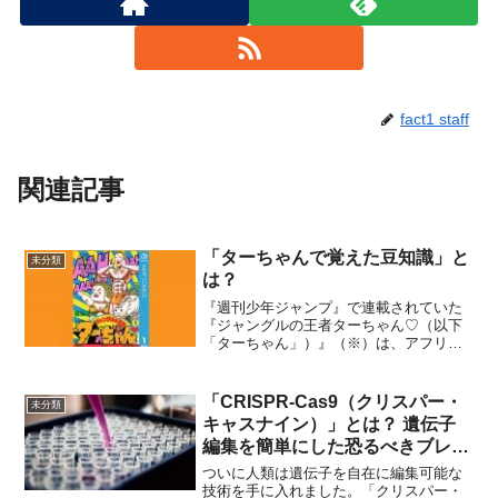
fact1 staff
関連記事
「ターちゃんで覚えた豆知識」と
未分類
は？
『週刊少年ジャンプ』で連載されていた
『ジャングルの王者ターちゃん♡（以下
「ターちゃん」）』（※）は、アフリカ
で暮らすターちゃんと妻のヂェーンな
ど、ターちゃんファミリーが活躍するギ
ャグ漫画。下ネタギャグ満載の作品でし
「CRISPR-Cas9（クリスパー・
未分類
たが、そんな中にちょっとし...
キャスナイン）」とは？ 遺伝子
編集を簡単にした恐るべきブレイ
クスルー
ついに人類は遺伝子を自在に編集可能な
技術を手に入れました。「クリスパー・