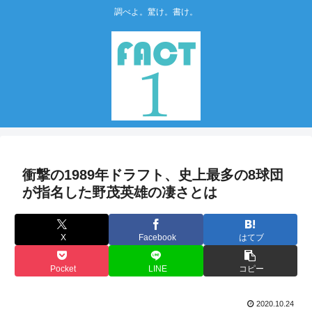
調べよ。驚け。書け。
衝撃の1989年ドラフト、史上最多の8球団
が指名した野茂英雄の凄さとは
X
Facebook
はてブ
Pocket
LINE
コピー
2020.10.24