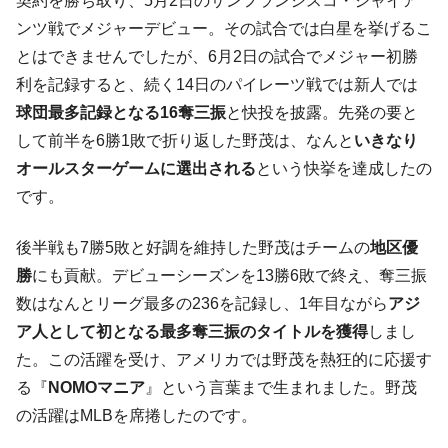
契約を勝ち取り、5月2日のサンフランシスコ・ジャイア
ンツ戦でメジャーデビュー。その試合では白星を挙げるこ
とはできませんでしたが、6月2日の試合でメジャー初勝
利を記録すると、続く14日のパイレーツ戦では新人では
球団最多記録となる16奪三振
と快投を披露。先発の要と
して前半を6勝1敗で折り返した野茂は、なんと
いきなり
オールスターゲームに選出される
という快挙を達成したの
です。
後半戦も7勝5敗と好調を維持した野茂はチームの
地区優
勝
にも貢献。デビューシーズンを13勝6敗で終え、奪三振
数はなんとリーグ最多の236を記録し、1年目ながら
アジ
ア人として初となる最多奪三振のタイトルを獲得
しまし
た。この活躍を受け、アメリカでは野茂を熱狂的に応援す
る『
NOMOマニア
』という言葉まで生まれました。野茂
の活躍はMLBを席捲したのです。