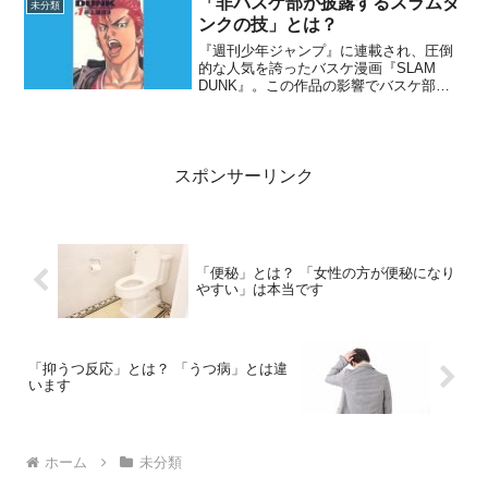
「非バスケ部が披露するスラムダ
未分類
易度の高い2周目が登...
ンクの技」とは？
『週刊少年ジャンプ』に連載され、圧倒
的な人気を誇ったバスケ漫画『SLAM
DUNK』。この作品の影響でバスケ部に
入る人がたくさんいました。また、昼休
みに作品に登場する技をまねして遊んだ
という人も少なくないでしょう。今回は
「非バスケ部が昼休み...
スポンサーリンク
「便秘」とは？ 「女性の方が便秘になり
やすい」は本当です
「抑うつ反応」とは？ 「うつ病」とは違
います
ホーム
未分類