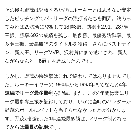
その後も野茂は登板するたびにルーキーとは思えない安定
したピッチングでパ・リーグの強打者たちを翻弄。終わっ
てみれば29試合に登板して18勝8敗。防御率2.91、287奪
三振、勝率.692の成績を残し、最多勝、最優秀防御率、最
多奪三振、最高勝率のタイトルを獲得。さらにベストナイ
ン、新人王、リーグMVP、沢村賞にまで選出され、新人
ながらなんと「
8冠
」を達成したのです。
しかし、野茂の快進撃はこれで終わりではありませんでし
た。ルーキーイヤーの1990年から1993年までなんと
4年
連続でリーグ最多勝利
を記録。また、この4年間は常にリ
ーグ最多奪三振を記録しており、いかに当時のバッターが
野茂のボールにバットを当てられなかったかが分かりま
す。野茂が記録した4年連続最多勝は、2リーグ制となっ
てからは
最長の記録
です。