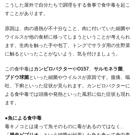
こうした屋外で自分たちで調理をする食事で食中毒を起こ
すことがあります。
原因は、肉の過熱が不十分なこと、肉に付いていた細菌や
ウイルスが他の食材に移ってしまうということが考えられ
ます。生肉を触った手や包丁、トングでサラダ用の生野菜
に触るといったことがないよう、気を付けましょう。
この食中毒は
カンピロバクター
や
O157
、
サルモネラ菌
、
ブドウ球菌
といった細菌やウイルスが原因です。腹痛、嘔
吐、下痢といった症状が見られます。カンピロバクターに
よる食中毒では頭痛や発熱といった風邪に似た症状も現れ
ます。
●魚による食中毒
毒キノコとは違って魚そのものに毒があるのではなく、
「
腸炎ビブリオ
」という細菌が付着した魚を食べて食中毒