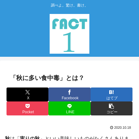
調べよ。驚け。書け。
「秋に多い食中毒」とは？
X
Facebook
はてブ
Pocket
LINE
コピー
2020.10.18
秋
は「
実りの秋
」といい美味しいものがたくさんありま