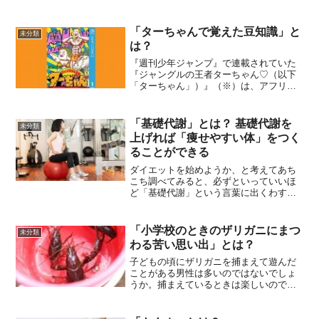
「ターちゃんで覚えた豆知識」と
未分類
は？
『週刊少年ジャンプ』で連載されていた
『ジャングルの王者ターちゃん♡（以下
「ターちゃん」）』（※）は、アフリカ
で暮らすターちゃんと妻のヂェーンな
ど、ターちゃんファミリーが活躍するギ
ャグ漫画。下ネタギャグ満載の作品でし
「基礎代謝」とは？ 基礎代謝を
未分類
たが、そんな中にちょっとし...
上げれば「痩せやすい体」をつく
ることができる
ダイエットを始めようか、と考えてあち
こち調べてみると、必ずといっていいほ
ど「基礎代謝」という言葉に出くわすは
ずです。皆さんはこの「基礎代謝」が何
かご存じでしょうか？ダイエット時だけ
ではなく、普通に生活しているときも意
「小学校のときのザリガニにまつ
未分類
識すべきことなのです。今...
わる苦い思い出」とは？
子どもの頃にザリガニを捕まえて遊んだ
ことがある男性は多いのではないでしょ
うか。捕まえているときは楽しいのです
が、後で始末に困るなど、苦い思い出も
あったのでは？ 今回は「小学校のときの
ザリガニにまつわる苦い思い出」につい