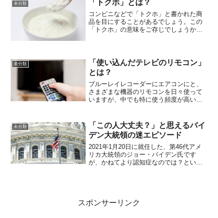
「トクホ」とは？
未分類
て聞きました。ザリガニ...
コンビニなどで「トクホ」と書かれた商
品を目にすることがあるでしょう。この
「トクホ」の意味をご存じでしょうか？
「トクホ」は「特定保健用食品」のこと
「トクホ」というのは「特定保健用食
品」のことです。いわゆる「健康食品」
と呼ばれるものには法律上の...
「使い込んだテレビのリモコン」
未分類
とは？
ブルーレイレコーダーにエアコンにと、
さまざまな機器のリモコンを日々使って
いますが、中でも特に使う頻度が高いの
が「テレビのリモコン」でしょう。人に
よっては毎日十回以上も手にするものな
ので、時間の経過とともに年季の入った
「この人大丈夫？」と思えるバイ
未分類
見た目になっていきますよ...
デン大統領の迷エピソード
2021年1月20日に就任した、第46代アメ
リカ大統領のジョー・バイデン氏です
が、かねてより認知症なのでは？という
疑惑を突き付けられています。というの
も、演説やテレビ出演時のインタビュー
などで、たびたび迷発言を繰り返してい
るからです。今回は...
スポンサーリンク