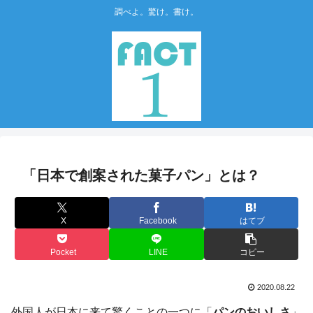
調べよ。驚け。書け。
「日本で創案された菓子パン」とは？
X
Facebook
はてブ
Pocket
LINE
コピー
2020.08.22
外国人が日本に来て驚くことの一つに「
パンのおいしさ
」