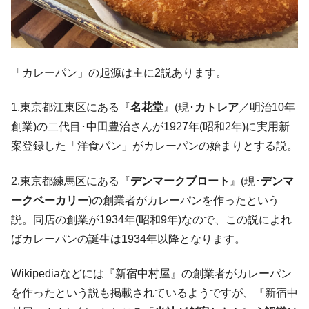
「カレーパン」の起源は主に2説あります。
1.東京都江東区にある『
名花堂
』(現･
カトレア
／明治10年
創業)の二代目･中田豊治さんが1927年(昭和2年)に実用新
案登録した「洋食パン」がカレーパンの始まりとする説。
2.東京都練馬区にある『
デンマークブロート
』(現･
デンマ
ークベーカリー
)の創業者がカレーパンを作ったという
説。同店の創業が1934年(昭和9年)なので、この説によれ
ばカレーパンの誕生は1934年以降となります。
Wikipediaなどには『新宿中村屋』の創業者がカレーパン
を作ったという説も掲載されているようですが、『新宿中