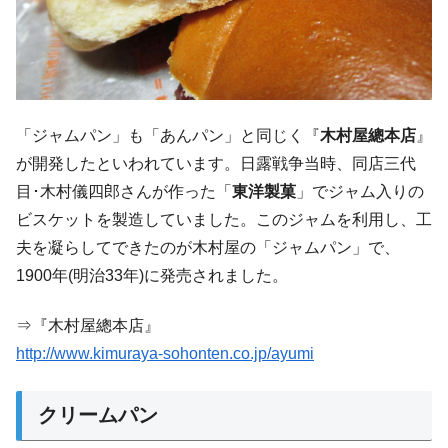
「ジャムパン」も「あんパン」と同じく『
木村屋總本店
』
が開発したといわれています。日露戦争当時、同店三代
目･木村儀四郎さんが作った「
東洋製菓
」でジャム入りの
ビスケットを製造していました。このジャムを利用し、工
夫を凝らしてできたのが木村屋の「ジャムパン」で、
1900年(明治33年)に発売されました。
⇒『木村屋總本店』
http://www.kimuraya-sohonten.co.jp/ayumi
クリームパン