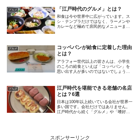
「江戸時代のグルメ」とは？
グルメ
和食は今や世界中に広がっています。ス
シ・テンプラだけではなく、ラーメンや
カレーなど極めて庶民的なメニューまで
世界に輸出されています。この日本の豊
かな食文化は、そのルーツをたどってい
くとその多くが江戸時代に端を発してい
まます。江戸時代にはすで...
コッペパンが給食に定着した理由
グルメ
とは？
アラフォー世代以上の皆さんは、小学生
のころの給食といえば「コッペパン」を
思い出す人が多いのではないでしょう
か？ 何も入っていないプレーンなコッペ
パンだけでなく、ぶどう入り、揚げてき
な粉をまぶしたものなど、いろんなバリ
江戸時代を堪能できる老舗の名店
グルメ
エーションのものが登場し...
とは？6選
日本は100年以上続いている会社が世界一
多い国です。会社だけではありません。
江戸時代から続く「グルメ」や「嗜好
品」を取り扱う名店たちも多く残ってい
ます。今回は、老舗として営業を続けて
いる名店から厳選した6店を紹介します。
うなき蒲焼の老舗『や...
スポンサーリンク