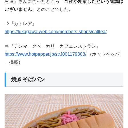
村屋』さんに伺ったところ「
当社が創案したという認識は
ございません
」とのことでした。
⇒『カトレア』
https://fukagawa-web.com/members-shops/cattlea/
⇒『デンマークベーカリーカフェレストラン』
https://www.hotpepper.jp/strJ001179303/
（ホットペッパ
ー掲載）
焼きそばパン