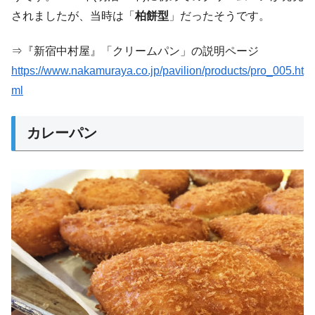
されましたが、当時は「
柏餅型
」だったそうです。
⇒『新宿中村屋』「クリームパン」の説明ページ
https://www.nakamuraya.co.jp/pavilion/products/pro_005.ht
ml
カレーパン