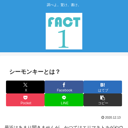
調べよ。驚け。書け。
シーモンキーとは？
X
Facebook
はてブ
Pocket
LINE
コピー
2020.12.13
最近はあまり聞きませんが、かつてはエリマキトカゲやウ