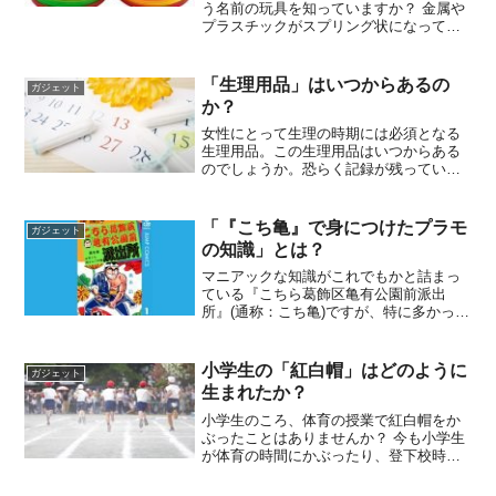
う名前の玩具を知っていますか？ 金属や
プラスチックがスプリング状になってい
て、最初に軽く勢いを付けると、後はバ
ネの原理で伸び縮みしながらまるでシャ
クトリ虫のように動いていく、という不
「生理用品」はいつからあるの
ガジェット
思議な玩具です。その独...
か？
女性にとって生理の時期には必須となる
生理用品。この生理用品はいつからある
のでしょうか。恐らく記録が残っていな
いはるか昔の時代にも現在の生理用品に
通じるものがあったはずです。今回は記
録の残っている、あるいは確認されてい
「『こち亀』で身につけたプラモ
ガジェット
る生理用品の歴史について...
の知識」とは？
マニアックな知識がこれでもかと詰まっ
ている『こちら葛飾区亀有公園前派出
所』(通称：こち亀)ですが、特に多かった
のは主人公・両さんの好きな「プラモデ
ル」に関する豆知識。そのため「プラモ
に関する知識はこち亀から得た」という
小学生の「紅白帽」はどのように
ガジェット
人もいるほどです。そん...
生まれたか？
小学生のころ、体育の授業で紅白帽をか
ぶったことはありませんか？ 今も小学生
が体育の時間にかぶったり、登下校時に
かぶったりしていますが、そもそもなぜ
「紅白」なのでしょうか？ またいつから