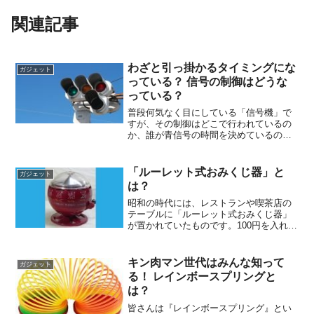
関連記事
わざと引っ掛かるタイミングにな
ガジェット
っている？ 信号の制御はどうな
っている？
普段何気なく目にしている「信号機」で
すが、その制御はどこで行われているの
か、誰が青信号の時間を決めているのか
などは意外と知らないでしょう。他に
も、日や時間帯によって青信号の時間が
異なる気もしますが、本当に違うのでし
「ルーレット式おみくじ器」と
ガジェット
ょうか？今回はそうした「信...
は？
昭和の時代には、レストランや喫茶店の
テーブルに「ルーレット式おみくじ器」
が置かれていたものです。100円を入れる
と「おみくじ」が入ったケースがコロン
と出てきます。ある年齢以上の人は「あ
ったなぁ！」と懐かく思い出すでしょ
キン肉マン世代はみんな知って
ガジェット
う。実はこのおみくじ器...
る！ レインボースプリングと
は？
皆さんは『レインボースプリング』とい